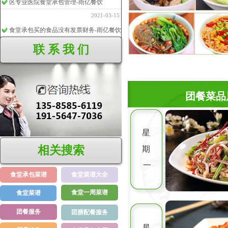
区专业医院食堂承包管理-雨亿餐饮
2021-03-15
食堂承包买的食品没有发票财务-雨亿餐饮
2021-03-15
联 系 我 们
食堂外包出去怎么样
2020-07-25
【饭堂承包】安全人员岗位职责
2020-07-22
团餐菜品
星
相关搜索
期
一
食堂承包菜谱
食堂菜谱大全
食堂一周菜谱
食堂菜谱
团餐服务
团膳配餐服务
星