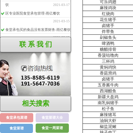
可乐鸡翅
饮
2021-03-17
麻辣鸡块
区专业医院食堂承包管理-雨亿餐饮
红烧肉
花生猪手
2021-03-15
卤猪手
食堂承包买的食品没有发票财务-雨亿餐饮
炸带鱼
剁椒鱼头
2021-03-15
联 系 我 们
啤酒鸭
食堂外包出去怎么样
2020-07-25
糖醋排骨
【饭堂承包】安全人员岗位职责
香菠咕噜肉
三杯鸡
2020-07-22
黄焖鸡快
香菇滑鸡
卤猪手
五香酱牛肉
西湖醋鱼
新疆大盘鸡
相关搜索
南乳焖猪手
松子鱼
麻辣猪耳
食堂承包菜谱
食堂菜谱大全
油焖大虾
椒盐泥鳅
食堂一周菜谱
食堂菜谱
辣子肉丁