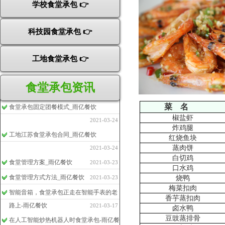
学校食堂承包 👉
科技园食堂承包 👉
工地食堂承包 👉
食堂承包资讯
菜 名
食堂承包固定团餐模式_雨亿餐饮
椒盐虾
2021-03-24
炸鸡腿
工地江苏食堂承包合同_雨亿餐饮
红烧鱼块
蒸肉饼
2021-03-24
白切鸡
食堂管理方案_雨亿餐饮
2021-03-23
口水鸡
食堂管理方式方法_雨亿餐饮
2021-03-23
烧鸭
梅菜扣肉
智能音箱，食堂承包正走在智能手表的老
香芋蒸扣肉
路上-雨亿餐饮
2021-03-17
卤水鸭
豆豉蒸排骨
在人工智能炒热机器人时食堂承包-雨亿餐