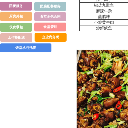
椒盐九肚鱼
团餐服务
团膳配餐服务
麻辣牛杂
厨房外包
食堂承包合同
蒸腊味
小炒黄牛肉
食堂管理
伙食承包
炒鲜鱿鱼
企业商务餐
工作餐配送
饭堂承包托管