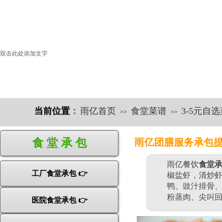
双击此处添加文字
当前位置
：
雨亿首页
食堂菜谱
3-5元自
>>
>>
快速导航
食 堂 承 包
雨亿
团膳服务承包
雨亿餐饮
食堂
工厂食堂承包 👉
椒盐虾，清炒
鸭、豉汁排骨
粉蒸肉、尖叫
医院食堂承包 👉