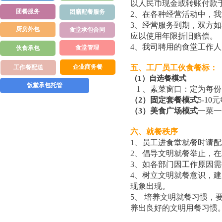
以人民币
现金
或转账付款
团餐服务
团膳配餐服务
2、在各种经营活动中，
3、经营服务到期，双方
厨房外包
食堂承包合同
应以使用年限折旧赔偿。
4、我司聘用的食堂工作
食堂管理
伙食承包
企业商务餐
五、工厂员工伙食餐标：
工作餐配送
（
1）自选餐模式
饭堂承包托管
1 、素菜窗口：定为每份1
（2）固定套餐模式
5-1
（3）美食广场模式
一菜一
六、就餐秩序
1、员工进食堂就餐时请
2、倡导文明就餐举止，
3、如各部门因工作原因
4、树立文明就餐意识，
现象出现。
5、 培养文明就餐习惯
养出良好的文明用餐习惯