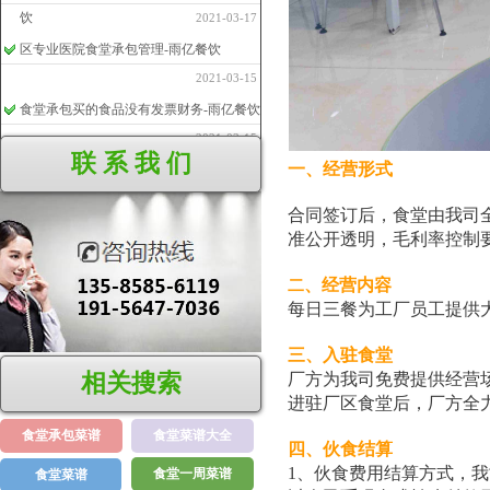
饮
2021-03-17
区专业医院食堂承包管理-雨亿餐饮
2021-03-15
食堂承包买的食品没有发票财务-雨亿餐饮
2021-03-15
联 系 我 们
一、经营形式
食堂外包出去怎么样
2020-07-25
【饭堂承包】安全人员岗位职责
合同签订后，食堂由我司
2020-07-22
准公开透明，毛利率控制
、经营内容
二
每日三餐为工厂员工提供
三、入驻食堂
相关搜索
厂方为我司免费提供经营
进驻厂区食堂后，厂方全
食堂承包菜谱
食堂菜谱大全
四、伙食结算
1、伙食费用结算方式，
食堂一周菜谱
食堂菜谱