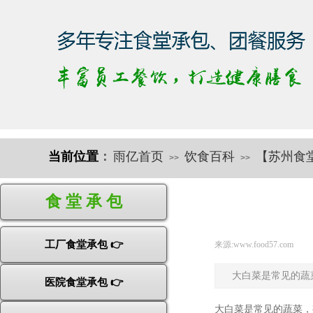
当前位置
：
雨亿首页
饮食百科
【苏州食
>>
>>
快速导航
食 堂 承 包
工厂食堂承包 👉
来源:
www.food57.com
|
大白菜是常见的蔬
医院食堂承包 👉
大白菜是常见的蔬菜，