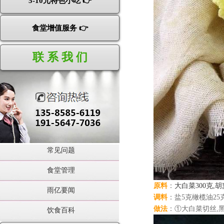
5-10元特色小吃 👉
食堂增值服务 👉
联 系 我 们
常见问题
食堂管理
原料
：
大白菜300克,胡
雨亿要闻
调料
：盐5克橄榄油25克
做法
：①大白菜切丝,
饮食百科